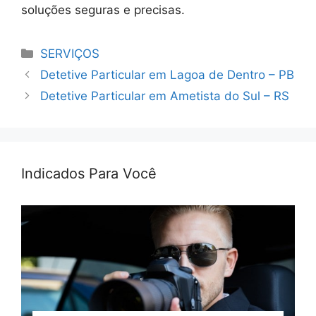
soluções seguras e precisas.
Categorias
SERVIÇOS
Detetive Particular em Lagoa de Dentro – PB
Detetive Particular em Ametista do Sul – RS
Indicados Para Você