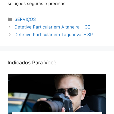
soluções seguras e precisas.
Categorias
SERVIÇOS
Detetive Particular em Altaneira – CE
Detetive Particular em Taquarivaí – SP
Indicados Para Você