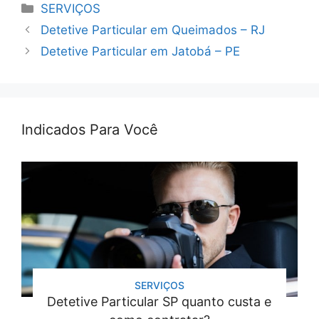
Categorias
SERVIÇOS
Detetive Particular em Queimados – RJ
Detetive Particular em Jatobá – PE
Indicados Para Você
SERVIÇOS
Detetive Particular SP quanto custa e