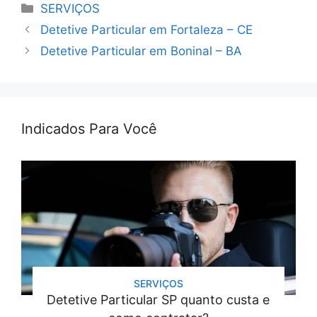
Categorias
SERVIÇOS
Detetive Particular em Fortaleza – CE
Detetive Particular em Boninal – BA
Indicados Para Você
SERVIÇOS
Detetive Particular SP quanto custa e