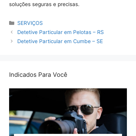
soluções seguras e precisas.
Categorias
SERVIÇOS
Detetive Particular em Pelotas – RS
Detetive Particular em Cumbe – SE
Indicados Para Você