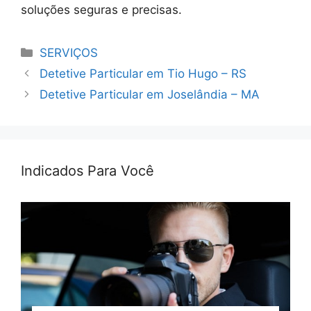
soluções seguras e precisas.
Categorias
SERVIÇOS
Detetive Particular em Tio Hugo – RS
Detetive Particular em Joselândia – MA
Indicados Para Você